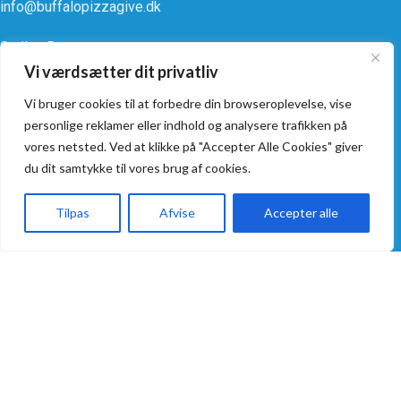
info@buffalopizzagive.dk
Smiley Rapport
Vi værdsætter dit privatliv
Vi bruger cookies til at forbedre din browseroplevelse, vise
personlige reklamer eller indhold og analysere trafikken på
vores netsted. Ved at klikke på "Accepter Alle Cookies" giver
Åbningstider
Praktisk
du dit samtykke til vores brug af cookies.
Alle dage:
Takeaway
Tilpas
Afvise
Accepter alle
kl. 11:00 - 21:00
Kontakt os
Forside
Takeaway
Kurv
Menu
Handelsbetingelser
Levering
Privatlivspolitik
Alle dage:
ALLERGI INFORMATION
kl. 16:00 - 21:00
Kontakt os hvis du har spørgsmål
vedr. allergene ingredienser i
vores retter.