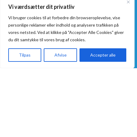
Vi værdsætter dit privatliv
Smiley Rapport
Vi bruger cookies til at forbedre din browseroplevelse, vise
personlige reklamer eller indhold og analysere trafikken på
vores netsted. Ved at klikke på "Accepter Alle Cookies" giver
du dit samtykke til vores brug af cookies.
Åbningstider
Praktisk
Tilpas
Afvise
Accepter alle
Alle dage:
Takeaway
Forside
Takeaway
Kurv
Menu
kl. 11:00 - 21:00
Kontakt os
Handelsbetingelser
Levering
Privatlivspolitik
Alle dage:
ALLERGI INFORMATION
kl. 16:00 - 21:00
Kontakt os hvis du har spørgsmål
vedr. allergene ingredienser i
vores retter.