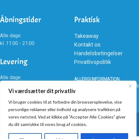
Åbningstider
Praktisk
Alle dage:
Takeaway
kl. 11:00 - 21:00
Kontakt os
Handelsbetingelser
Levering
Privatlivspolitik
Alle dage:
ALLERGI INFORMATION
kl. 16:00 - 21:00
Kontakt os hvis du har spørgsmål
Vi værdsætter dit privatliv
vedr. allergene ingredienser i
vores retter.
Vi bruger cookies til at forbedre din browseroplevelse, vise
personlige reklamer eller indhold og analysere trafikken på
Buffalo American Pizza @ 2025 | Powered by
NemBestil ApS
vores netsted. Ved at klikke på "Accepter Alle Cookies" giver
du dit samtykke til vores brug af cookies.