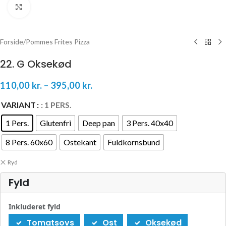
Klik for at forstørre
Forside
/
Pommes Frites Pizza
22. G Oksekød
110,00
kr.
–
395,00
kr.
VARIANT
: 1 PERS.
1 Pers.
Glutenfri
Deep pan
3 Pers. 40x40
8 Pers. 60x60
Ostekant
Fuldkornsbund
Ryd